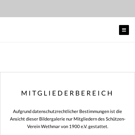
Skip
to
content
MITGLIEDERBEREICH
Aufgrund datenschutzrechtlicher Bestimmungen ist die
Ansicht dieser Bildergalerie nur Mitgliedern des Schützen-
Verein Wethmar von 1900 e.V. gestattet.