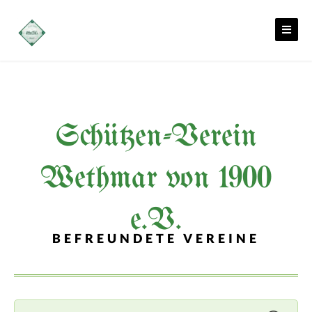
Skip
to
content
Schützen-Verein
Wethmar von 1900
e.V.
BEFREUNDETE VEREINE